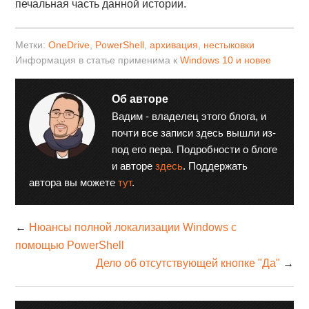
печальная часть данной истории.
Метки:
OneDrive
,
PowerShell
,
архивация
,
нестыковки
Информация в статье применима к
Windows 10 и новее
Об авторе
Вадим - владелец этого блога, и
почти все записи здесь вышли из-
под его пера. Подробности о блоге
и авторе
здесь
. Поддержать
автора вы можете
тут
.
←
Нюансы полной локализации Windows с
помощью PowerShell
Дело об отсутствующей кнопке "Да"
→