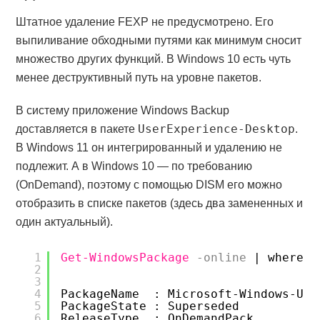
Штатное удаление FEXP не предусмотрено. Его
выпиливание обходными путями как минимум сносит
множество других функций. В Windows 10 есть чуть
менее деструктивный путь на уровне пакетов.
В систему приложение Windows Backup
UserExperience-Desktop
доставляется в пакете
.
В Windows 11 он интегрированный и удалению не
подлежит. А в Windows 10 — по требованию
(OnDemand), поэтому с помощью DISM его можно
отобразить в списке пакетов (здесь два замененных и
один актуальный).
1
Get-WindowsPackage
-online
| where P
2
3
4
PackageName  : Microsoft-Windows-Use
5
PackageState : Superseded
6
ReleaseType  : OnDemandPack