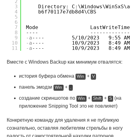
2
3
Directory: C:\Windows\WinSxS\amd
4
b6f70117e7db8d4\CBS
5
6
7
Mode                 LastWriteTime  
8
----                 -------------  
9
-a
----         5/10/2023   9:55 AM  
10
-a
----         10/9/2023   8:49 AM  
11
-a
----         10/9/2023   8:49 AM  
Вместе с Windows Backup как минимум отвалятся:
история буфера обмена
+
Win
V
панель эмодзи
+
Win
.
создание скриншотов по
+
+
(на
Win
Shift
S
приложение Snipping Tool это не повлияет)
Конкретную команду для удаления я не публикую
сознательно, оставляя любителям стрельбы в ногу
радость от самостоятельной находки патронов.