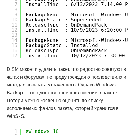
7
InstallTime  : 6/13/2023 7:14:00 PM
8
9
PackageName  : Microsoft-Windows-Use
10
PackageState : Superseded
11
ReleaseType  : OnDemandPack
12
InstallTime  : 10/9/2023 6:20:00 PM
13
14
PackageName  : Microsoft-Windows-Use
15
PackageState : Installed
16
ReleaseType  : OnDemandPack
17
InstallTime  : 10/12/2023 7:38:00 PM
DISM может и удалить пакет, что радостно советуют в
чатах и форумах, не предупреждая о последствиях и
методах возврата утраченного. Однако Windows
Backup — не единственное приложение в пакете!
Потери можно косвенно оценить по списку
исполняемых файлов пакета, который хранится в
WinSxS.
1
#Windows 10