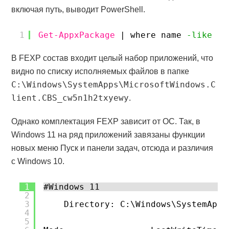
включая путь, выводит PowerShell.
1
Get-AppxPackage
| where name 
-like
'*
В FEXP состав входит целый набор приложений, что
видно по списку исполняемых файлов в папке
C:\Windows\SystemApps\MicrosoftWindows.C
lient.CBS_cw5n1h2txyewy
.
Однако комплектация FEXP зависит от ОС. Так, в
Windows 11 на ряд приложений завязаны функции
новых меню Пуск и панели задач, отсюда и различия
с Windows 10.
1
#Windows 11
2
3
Directory: C:\Windows\SystemApps
4
5