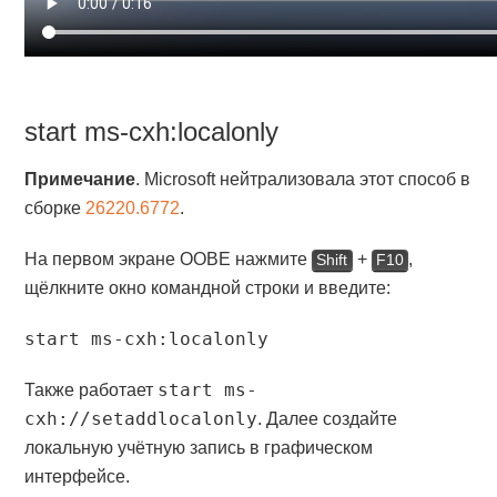
start ms-cxh:localonly
Примечание
. Microsoft нейтрализовала этот способ в
сборке
26220.6772
.
На первом экране OOBE нажмите
+
,
Shift
F10
щёлкните окно командной строки и введите:
start ms-cxh:localonly
start ms-
Также работает
cxh://setaddlocalonly
. Далее создайте
локальную учётную запись в графическом
интерфейсе.