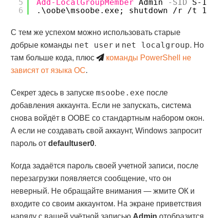
5
Add-LocalGroupMember
Admin
-SID
S-1-5
6
.\oobe\msoobe.exe; shutdown /r /t 1
С тем же успехом можно использовать старые
net user
net localgroup
добрые команды
и
. Но
там больше кода, плюс
команды PowerShell не
зависят от языка ОС
.
msoobe.exe
Секрет здесь в запуске
после
добавления аккаунта. Если не запускать, система
снова войдёт в OOBE со стандартным набором окон.
А если не создавать свой аккаунт, Windows запросит
пароль от
defaultuser0
.
Когда задаётся пароль своей учетной записи, после
перезагрузки появляется сообщение, что он
неверный. Не обращайте внимания — жмите ОК и
входите сo своим аккаунтом. На экране приветствия
наряду с вашей учётной записью
Admin
отобразится