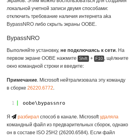
экранов. Этим можно воспользоваться для создания
локальной учетной записи двумя способами:
отключить требование наличия интернета aka
BypassNRO либо скрыть экраны OOBE.
BypassNRO
Выполняйте установку,
не подключаясь к сети
. На
первом экране OOBE нажмите
+
, щёлкните
Shift
F10
окно командной строки и введите:
Примечание
. Microsoft нейтрализовала эту команду
в сборке
26220.6772
.
1
oobe\bypassnro
Я
разбирал
способ в канале. Microsoft
удаляла
командный файл из предварительных сборок, однако
он в составе ISO 25H2 (26200.6584). Если файл