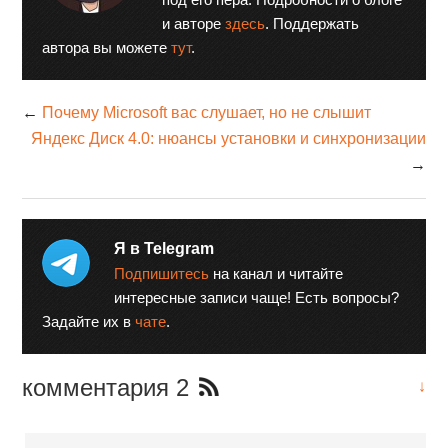
и авторе
здесь
. Поддержать
автора вы можете
тут
.
←
Почему Microsoft вас слушает, но не слышит
Яндекс Диск 4.0: нюансы установки и синхронизации
→
Я в Telegram
Подпишитесь
на канал и читайте
интересные записи чаще! Есть вопросы?
Задайте их в
чате
.
комментария 2
↓