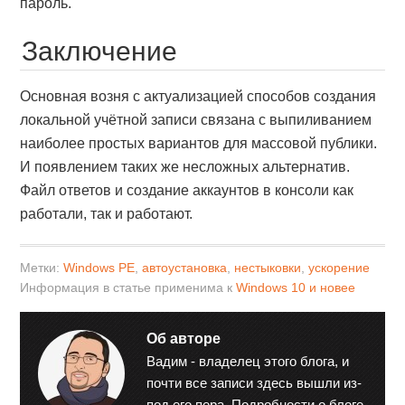
пароль.
Заключение
Основная возня с актуализацией способов создания
локальной учётной записи связана с выпиливанием
наиболее простых вариантов для массовой публики.
И появлением таких же несложных альтернатив.
Файл ответов и создание аккаунтов в консоли как
работали, так и работают.
Метки:
Windows PE
,
автоустановка
,
нестыковки
,
ускорение
Информация в статье применима к
Windows 10 и новее
Об авторе
Вадим - владелец этого блога, и
почти все записи здесь вышли из-
под его пера. Подробности о блоге