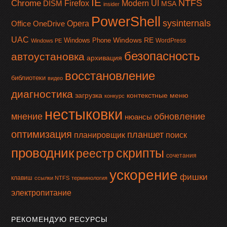
IE
NTFS
Chrome
Firefox
Modern UI
DISM
MSA
insider
PowerShell
sysinternals
Office
OneDrive
Opera
UAC
Windows RE
Windows Phone
WordPress
Windows PE
безопасность
автоустановка
архивация
восстановление
библиотеки
видео
диагностика
загрузка
контекстные меню
конкурс
нестыковки
мнение
обновление
нюансы
оптимизация
планшет
планировщик
поиск
проводник
скрипты
реестр
сочетания
ускорение
фишки
клавиш
ссылки NTFS
терминология
электропитание
РЕКОМЕНДУЮ РЕСУРСЫ