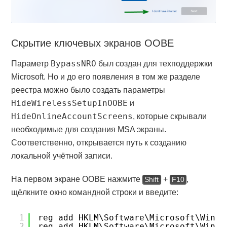
Скрытие ключевых экранов OOBE
BypassNRO
Параметр
был создан для техподдержки
Microsoft. Но и до его появления в том же разделе
реестра можно было создать параметры
HideWirelessSetupInOOBE
и
HideOnlineAccountScreens
, которые скрывали
необходимые для создания MSA экраны.
Соответственно, открывается путь к созданию
локальной учётной записи.
На первом экране OOBE нажмите
+
,
Shift
F10
щёлкните окно командной строки и введите:
1
reg add HKLM\Software\Microsoft\Windo
2
reg add HKLM\Software\Microsoft\Windo