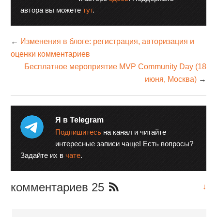
автора вы можете
тут
.
←
Изменения в блоге: регистрация, авторизация и
оценки комментариев
Бесплатное мероприятие MVP Community Day (18
июня, Москва)
→
Я в Telegram
Подпишитесь
на канал и читайте
интересные записи чаще! Есть вопросы?
Задайте их в
чате
.
комментариев 25
↓