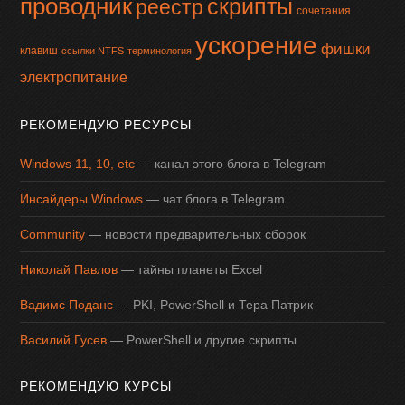
проводник
скрипты
реестр
сочетания
ускорение
фишки
клавиш
ссылки NTFS
терминология
электропитание
РЕКОМЕНДУЮ РЕСУРСЫ
Windows 11, 10, etc
— канал этого блога в Telegram
Инсайдеры Windows
— чат блога в Telegram
Community
— новости предварительных сборок
Николай Павлов
— тайны планеты Excel
Вадимс Поданс
— PKI, PowerShell и Тера Патрик
Василий Гусев
— PowerShell и другие скрипты
РЕКОМЕНДУЮ КУРСЫ