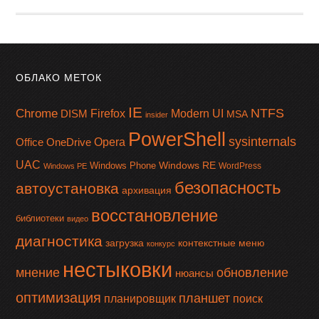
ОБЛАКО МЕТОК
IE
NTFS
Chrome
Firefox
Modern UI
DISM
MSA
insider
PowerShell
sysinternals
Office
OneDrive
Opera
UAC
Windows RE
Windows Phone
WordPress
Windows PE
безопасность
автоустановка
архивация
восстановление
библиотеки
видео
диагностика
загрузка
контекстные меню
конкурс
нестыковки
мнение
обновление
нюансы
оптимизация
планшет
планировщик
поиск