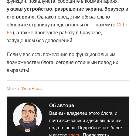
функций, пожалуйста, сообщите в комментариях,
указав устройство, разрешение экрана, браузер и
его версию
. Однако перед этим обязательно
обновите страницу (в «десктопных» — нажмите
Ctrl +
F5
), а также проверьте работу в браузере,
запущенном без дополнений.
Если у вас есть пожелания по функциональным
возможностям блога, сегодня отличный повод их
выразить!
Метки:
WordPress
Об авторе
Вадим - владелец этого блога, и
почти все записи здесь вышли из-
под его пера. Подробности о блоге
и авторе
здесь
. Поддержать