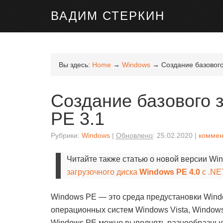
ВАДИМ СТЕРКИН
Вы здесь:
Home
→
Windows
→
Создание базового
Создание базового 
PE 3.1
Рубрики:
Windows
Обновлено
:
25.02.2020
коммен
Читайте также статью о новой версии Wi
загрузочного диска
Windows PE 4.0
с .NE
Windows PE — это среда предустановки Windo
операционных систем Windows Vista, Windows
Windows PE можно выполнять разнообразные