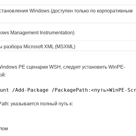
становления Windows (доступен только по корпоративным
ws Management Instrumentation)
 разбора Microsoft XML (MSXML)
Windows PE сценарии WSH, следует установить WinPE-
ой:
unt /Add-Package /PackagePath:<путь>WinPE-Sc
ath: указывается полный путь к:
лом