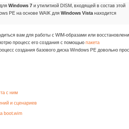
 для
Windows 7
и утилитиой DISM, входящей в состав этой
dows PE на основе WAIK для
Windows Vista
находится
годиться вам для работы с WIM-образами или восстановлен
мотрю процесс его создания с помощью
пакета
Процесс создания базового диска Windows PE довольно прос
та с ним
ений и сценариев
а boot.wim