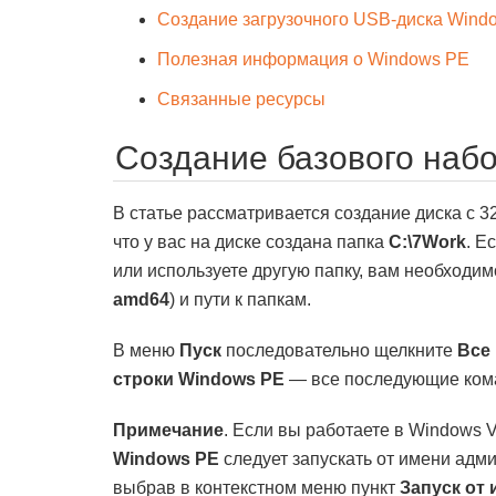
Создание загрузочного USB-диска Wind
Полезная информация о Windows PE
Связанные ресурсы
Создание базового наб
В статье рассматривается создание диска с 3
что у вас на диске создана папка
C:\7Work
. Е
или используете другую папку, вам необходим
amd64
) и пути к папкам.
В меню
Пуск
последовательно щелкните
Все
строки Windows PE
— все последующие коман
Примечание
. Если вы работаете в Windows V
Windows PE
следует запускать от имени адм
выбрав в контекстном меню пункт
Запуск от