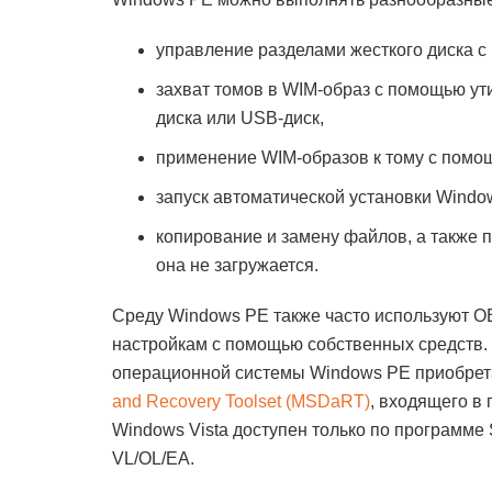
управление разделами жесткого диска 
захват томов в WIM-образ с помощью у
диска или USB-диск,
применение WIM-образов к тому с пом
запуск автоматической установки Window
копирование и замену файлов, а также 
она не загружается.
Среду Windows PE также часто используют О
настройкам с помощью собственных средств. 
операционной системы Windows PE приобрета
and Recovery Toolset (MSDaRT)
, входящего в 
Windows Vista доступен только по программе
VL/OL/EA.