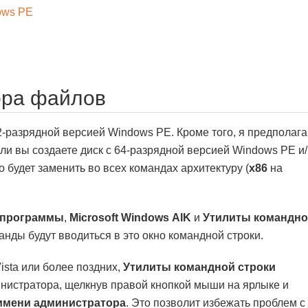
ows PE
ора файлов
2-разрядной версией Windows PE. Кроме того, я предполага
сли вы создаете диск с 64-разрядной версией Windows PE и/
о будет заменить во всех командах архитектуру (
х86
на
 программы
,
Microsoft Windows AIK
и
Утилиты командн
ды будут вводиться в это окно командной строки.
ista или более поздних,
Утилиты командной строки
инистратора, щелкнув правой кнопкой мыши на ярлыке и
 имени администратора
. Это позволит избежать проблем с