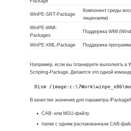
Package
Компонент среды вос
WinPE-SRT-Package
лицензиям)
WinPE-WMI-
Поддержка WMI (Windo
Packages
WinPE-XML-Package
Поддержка программы
Например, если вы планируете выполнять в 
Scripting-Package. Делается это одной команд
Dism /image:c:\7Work\winpe_x86\mo
В качестве значения для параметра /PackageP
CAB- или MSU-файлу
папке с одним распакованным CAB-фай