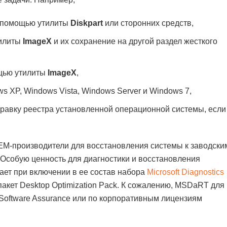
с помощью утилиты
Diskpart
или сторонних средств,
тилиты
ImageX
и их сохранение на другой раздел жесткого
ощью утилиты
ImageX
,
s XP, Windows Vista, Windows Server и Windows 7,
правку реестра установленной операционной системы, если
ЕМ-производители для восстановления системы к заводски
Особую ценность для диагностики и восстановления
ет при включении в ее состав набора
Microsoft Diagnostics
пакет Desktop Optimization Pack. К сожалению, MSDaRT для
 Software Assurance или по корпоративным лицензиям