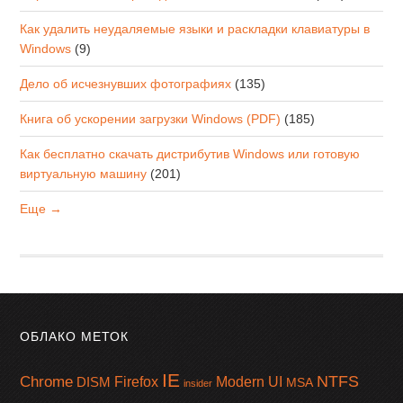
Как удалить неудаляемые языки и раскладки клавиатуры в
Windows
(9)
Дело об исчезнувших фотографиях
(135)
Книга об ускорении загрузки Windows (PDF)
(185)
Как бесплатно скачать дистрибутив Windows или готовую
виртуальную машину
(201)
Еще →
ОБЛАКО МЕТОК
IE
NTFS
Chrome
Firefox
Modern UI
DISM
MSA
insider