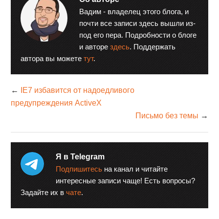
Вадим - владелец этого блога, и
почти все записи здесь вышли из-
под его пера. Подробности о блоге
и авторе
здесь
. Поддержать
автора вы можете
тут
.
←
IE7 избавится от надоедливого
предупреждения ActiveX
Письмо без темы
→
Я в Telegram
Подпишитесь
на канал и читайте
интересные записи чаще! Есть вопросы?
Задайте их в
чате
.