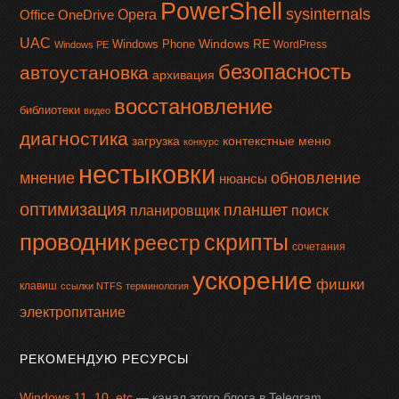
PowerShell
sysinternals
Office
OneDrive
Opera
UAC
Windows RE
Windows Phone
WordPress
Windows PE
безопасность
автоустановка
архивация
восстановление
библиотеки
видео
диагностика
загрузка
контекстные меню
конкурс
нестыковки
мнение
обновление
нюансы
оптимизация
планшет
планировщик
поиск
проводник
скрипты
реестр
сочетания
ускорение
фишки
клавиш
ссылки NTFS
терминология
электропитание
РЕКОМЕНДУЮ РЕСУРСЫ
Windows 11, 10, etc
— канал этого блога в Telegram