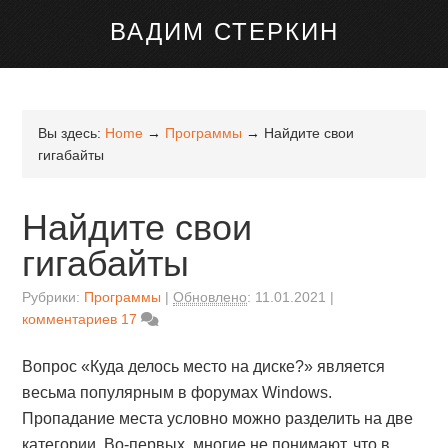
канале Telegram
ВАДИМ СТЕРКИН
Вы здесь:
Home
→
Программы
→
Найдите свои
гигабайты
Найдите свои
гигабайты
Рубрики:
Программы
Обновлено
:
11.01.2021
комментариев 17
Вопрос «Куда делось место на диске?» является
весьма популярным в форумах Windows.
Пропадание места условно можно разделить на две
категории. Во-первых, многие не понимают, что в