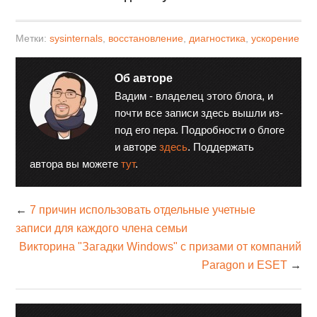
Метки:
sysinternals
,
восстановление
,
диагностика
,
ускорение
Об авторе
Вадим - владелец этого блога, и
почти все записи здесь вышли из-
под его пера. Подробности о блоге
и авторе
здесь
. Поддержать
автора вы можете
тут
.
←
7 причин использовать отдельные учетные
записи для каждого члена семьи
Викторина "Загадки Windows" с призами от компаний
Paragon и ESET
→