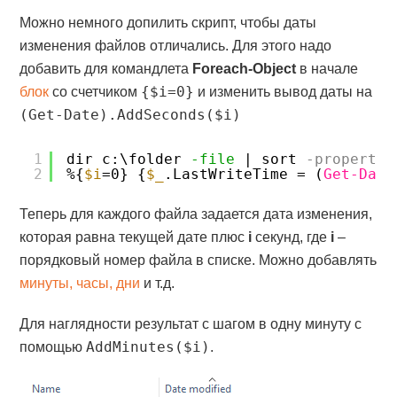
Можно немного допилить скрипт, чтобы даты
изменения файлов отличались. Для этого надо
добавить для командлета
Foreach-Object
в начале
{$i=0}
блок
со счетчиком
и изменить вывод даты на
(Get-Date).AddSeconds($i)
1
dir c:\folder 
-file
| sort
-property
2
%{
$i
=0} {
$_
.LastWriteTime = (
Get-Date
Теперь для каждого файла задается дата изменения,
которая равна текущей дате плюс
i
секунд, где
i
–
порядковый номер файла в списке. Можно добавлять
минуты, часы, дни
и т.д.
Для наглядности результат с шагом в одну минуту с
AddMinutes($i)
помощью
.