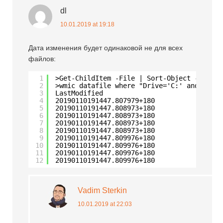
dl
10.01.2019 at 19:18
Дата изменения будет одинаковой не для всех
файлов:
1
>Get-ChildItem -File | Sort-Object -Proper
2
>wmic datafile where "Drive='C:' and Path=
3
LastModified
4
20190110191447.807979+180
5
20190110191447.808973+180
6
20190110191447.808973+180
7
20190110191447.808973+180
8
20190110191447.808973+180
9
20190110191447.809976+180
10
20190110191447.809976+180
11
20190110191447.809976+180
12
20190110191447.809976+180
Vadim Sterkin
10.01.2019 at 22:03