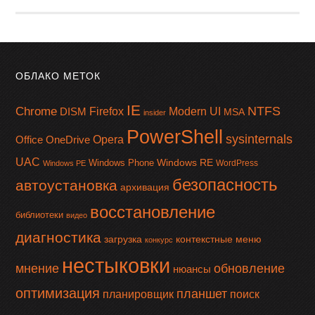
ОБЛАКО МЕТОК
IE
NTFS
Chrome
Firefox
Modern UI
DISM
MSA
insider
PowerShell
sysinternals
Office
OneDrive
Opera
UAC
Windows RE
Windows Phone
WordPress
Windows PE
безопасность
автоустановка
архивация
восстановление
библиотеки
видео
диагностика
загрузка
контекстные меню
конкурс
нестыковки
мнение
обновление
нюансы
оптимизация
планшет
планировщик
поиск