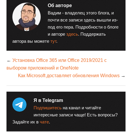
Об авторе
Вадим - владелец этого блога, и
почти все записи здесь вышли из-
под его пера. Подробности о блоге
и авторе
здесь
. Поддержать
автора вы можете
тут
.
←
Установка Office 365 или Office 2019/2021 с
выбором приложений и OneNote
Как Microsoft доставляет обновления Windows
→
Я в Telegram
Подпишитесь
на канал и читайте
интересные записи чаще! Есть вопросы?
Задайте их в
чате
.