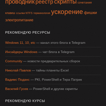
проводник
скрипты
реестр
сочетания
ускорение
фишки
клавиш
ссылки NTFS
терминология
электропитание
РЕКОМЕНДУЮ РЕСУРСЫ
Windows 11, 10, etc
— канал этого блога в Telegram
Инсайдеры Windows
— чат блога в Telegram
Community
— новости предварительных сборок
Николай Павлов
— тайны планеты Excel
Вадимс Поданс
— PKI, PowerShell и Тера Патрик
Василий Гусев
— PowerShell и другие скрипты
РЕКОМЕНДУЮ КУРСЫ