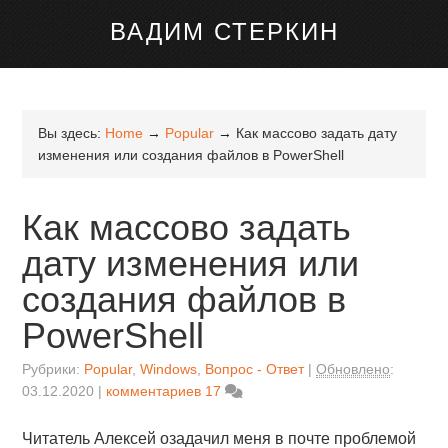
канале Telegram
ВАДИМ СТЕРКИН
Вы здесь:
Home
→
Popular
→
Как массово задать дату
изменения или создания файлов в PowerShell
Как массово задать
дату изменения или
создания файлов в
PowerShell
Рубрики:
Popular
,
Windows
,
Вопрос - Ответ
Обновлено
:
03.12.2020
комментариев 17
Читатель Алексей озадачил меня в почте проблемой