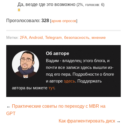
Да, везде где это возможно
(2%, голосов: 6)
Проголосовало:
328
[
архив опросов
]
Метки:
2FA
,
Android
,
Telegram
,
безопасность
,
мнение
Об авторе
Вадим - владелец этого блога, и
почти все записи здесь вышли из-
под его пера. Подробности о блоге
и авторе
здесь
. Поддержать
автора вы можете
тут
.
←
Практические советы по переходу с MBR на
GPT
Как фрагментировать диск
→