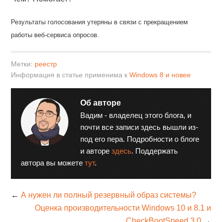
Результаты голосования утеряны в связи с прекращением
работы веб-сервиса опросов.
Метки:
реестр
Информация в статье применима к
Windows 8 и новее
Об авторе
Вадим - владелец этого блога, и
почти все записи здесь вышли из-
под его пера. Подробности о блоге
и авторе
здесь
. Поддержать
автора вы можете
тут
.
←
А нужен ли полный резервный образ системы?
Оценка производительности Windows 10 и 8.1 и
CheckBootSpeed 3.0
→