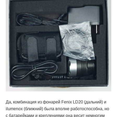
Да, комбинация из фонарей Fenix LD20 (дальний) и
ilumenox (ближний) была вполне работоспособна, но
с батарейками и креплениями она весит немногим