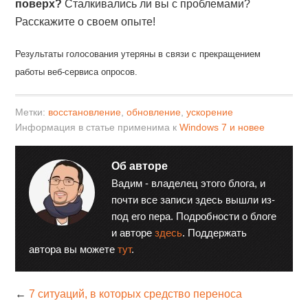
поверх?
Сталкивались ли вы с проблемами?
Расскажите о своем опыте!
Результаты голосования утеряны в связи с прекращением
работы веб-сервиса опросов.
Метки:
восстановление
,
обновление
,
ускорение
Информация в статье применима к
Windows 7 и новее
Об авторе
Вадим - владелец этого блога, и
почти все записи здесь вышли из-
под его пера. Подробности о блоге
и авторе
здесь
. Поддержать
автора вы можете
тут
.
←
7 ситуаций, в которых средство переноса