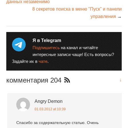
данных незаменимо
8 секретов поиска в меню "Пуск" и панели
управления
→
Я в Telegram
Подпишитесь
на канал и читайте
интересные записи чаще! Есть вопросы?
Задайте их в
чате
.
комментария 204
↓
Angry Demon
01.03.2012 at 10:39
Спасибо за содержательную статью. Очень