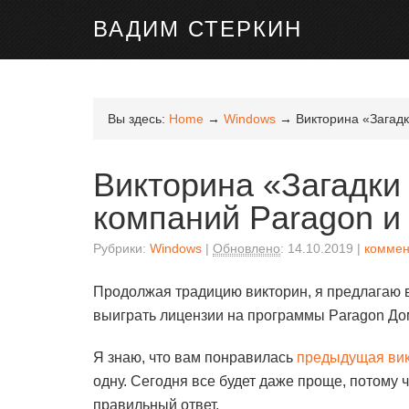
ВАДИМ СТЕРКИН
Вы здесь:
Home
→
Windows
→
Викторина «Загадк
Викторина «Загадки
компаний Paragon и
Рубрики:
Windows
Обновлено
:
14.10.2019
коммен
Продолжая традицию викторин, я предлагаю 
выиграть лицензии на программы Paragon До
Я знаю, что вам понравилась
предыдущая ви
одну. Сегодня все будет даже проще, потому 
правильный ответ.