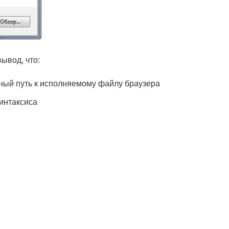
ывод, что:
олный путь к исполняемому файлу браузера
синтаксиса