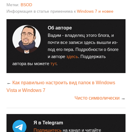
Метки:
BSOD
Информация в статье применима к
Windows 7 и новее
Об авторе
Вадим - владелец этого блога, и
почти все записи здесь вышли из-
под его пера. Подробности о блоге
и авторе
здесь
. Поддержать
автора вы можете
тут
.
←
Как правильно настроить вид папок в Windows
Vista и Windows 7
Чисто символически
→
Я в Telegram
Подпишитесь
на канал и читайте