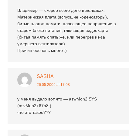
Владимир — скорее всего дело в железках.
Материнская плата (вспухшие коденсаторы),
битые планки памяти, плавающее напряжение в
старом блоке питания, глючащая видеокарта
(битая память опять же, или перегрев из-за
умершего вентилятора)
Причин ооочень много :)
SASHA
26.05.2009 at 17:08
у меня выдало вот что — aswMon2.SYS
(asvMon2+67a8 )
что это такое???