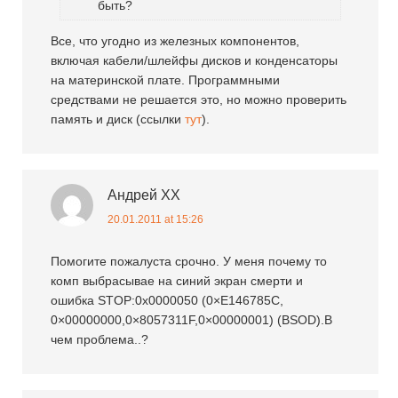
быть?
Все, что угодно из железных компонентов,
включая кабели/шлейфы дисков и конденсаторы
на материнской плате. Программными
средствами не решается это, но можно проверить
память и диск (ссылки
тут
).
Андрей XX
20.01.2011 at 15:26
Помогите пожалуста срочно. У меня почему то
комп выбрасывае на синий экран смерти и
ошибка STOP:0x0000050 (0×E146785C,
0×00000000,0×8057311F,0×00000001) (BSOD).В
чем проблема..?