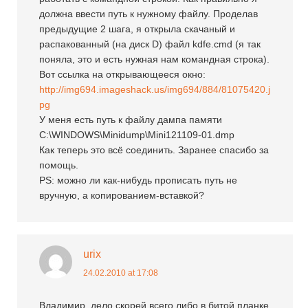
должна ввести путь к нужному файлу. Проделав
предыдущие 2 шага, я открыла скачаный и
распакованный (на диск D) файл kdfe.cmd (я так
поняла, это и есть нужная нам командная строка).
Вот ссылка на открывающееся окно:
http://img694.imageshack.us/img694/884/81075420.j
pg
У меня есть путь к файлу дампа памяти
C:\WINDOWS\Minidump\Mini121109-01.dmp
Как теперь это всё соединить. Заранее спасибо за
помощь.
PS: можно ли как-нибудь прописать путь не
вручную, а копированием-вставкой?
urix
24.02.2010 at 17:08
Владимир, дело скорей всего либо в битой планке