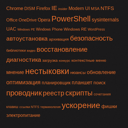
IE
NTFS
Chrome
Firefox
Modern UI
DISM
MSA
insider
PowerShell
sysinternals
Office
OneDrive
Opera
UAC
Windows RE
Windows Phone
WordPress
Windows PE
безопасность
автоустановка
архивация
восстановление
библиотеки
видео
диагностика
загрузка
контекстные меню
конкурс
нестыковки
мнение
обновление
нюансы
оптимизация
планшет
планировщик
поиск
проводник
скрипты
реестр
сочетания
ускорение
фишки
клавиш
ссылки NTFS
терминология
электропитание