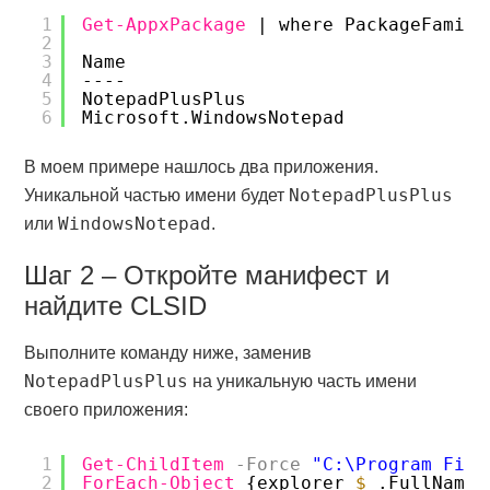
1
Get-AppxPackage
| where PackageFamily
2
3
Name
4
----
5
NotepadPlusPlus
6
Microsoft.WindowsNotepad
В моем примере нашлось два приложения.
NotepadPlusPlus
Уникальной частью имени будет
WindowsNotepad
или
.
Шаг 2 – Откройте манифест и
найдите CLSID
Выполните команду ниже, заменив
NotepadPlusPlus
на уникальную часть имени
своего приложения:
1
Get-ChildItem
-Force
"C:\Program File
2
ForEach-Object
{explorer 
$_
.FullName}