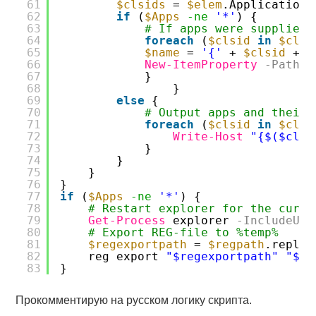
61
$clsids
= 
$elem
.Applications
62
if
(
$Apps
-ne
'*'
) { 
63
# If apps were supplied,
64
foreach
(
$clsid
in
$clsi
65
$name
= 
'{'
+ 
$clsid
+ 
'
66
New-ItemProperty
-Path
$
67
}                     
68
}
69
else
{
70
# Output apps and their 
71
foreach
(
$clsid
in
$clsi
72
Write-Host
"{$($clsi
73
} 
74
}               
75
}
76
}
77
if
(
$Apps
-ne
'*'
) {
78
# Restart explorer for the curre
79
Get-Process
explorer
-IncludeUse
80
# Export REG-file to %temp%
81
$regexportpath
= 
$regpath
.replac
82
reg export 
"$regexportpath"
"$EN
83
}
Прокомментирую на русском логику скрипта.