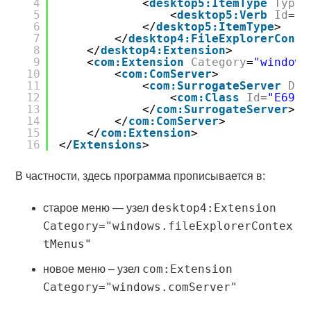
4
<
desktop5:ItemType
Type
=
5
<
desktop5:Verb
Id
=
"E
6
</
desktop5:ItemType
>
7
</
desktop4:FileExplorerConte
8
</
desktop4:Extension
>
9
<
com:Extension
Category
=
"windows
10
<
com:ComServer
>
11
<
com:SurrogateServer
Dis
12
<
com:Class
Id
=
"E6950
13
</
com:SurrogateServer
>
14
</
com:ComServer
>
15
</
com:Extension
>
16
</
Extensions
>
В частности, здесь программа прописывается в:
desktop4:Extension
старое меню — узел
Category="windows.fileExplorerContex
tMenus"
com:Extension
новое меню – узел
Category="windows.comServer"