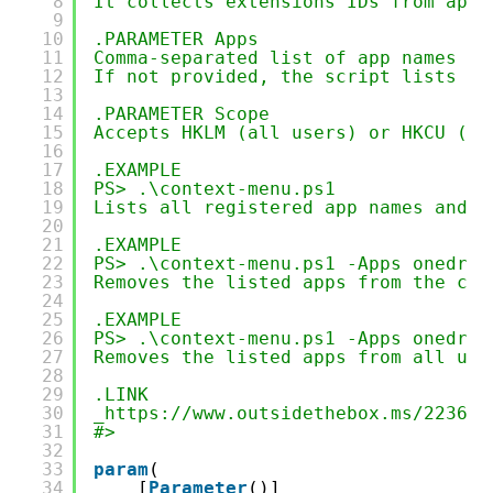
8
It collects extensions IDs from app 
9
10
.PARAMETER Apps
11
Comma-separated list of app names to
12
If not provided, the script lists al
13
14
.PARAMETER Scope
15
Accepts HKLM (all users) or HKCU (cu
16
17
.EXAMPLE
18
PS> .\context-menu.ps1
19
Lists all registered app names and t
20
21
.EXAMPLE
22
PS> .\context-menu.ps1 -Apps onedriv
23
Removes the listed apps from the cur
24
25
.EXAMPLE
26
PS> .\context-menu.ps1 -Apps onedriv
27
Removes the listed apps from all use
28
29
.LINK
30
_
https://www.outsidethebox.ms/22361/
31
#>
32
33
param
(
34
[
Parameter
()]