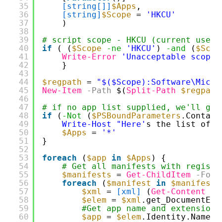
35
[string[]]
$Apps
,
36
[string]
$Scope
= 
'HKCU'
37
)
38
39
# script scope - HKCU (current user,
40
if
( (
$Scope
-ne
'HKCU'
) 
-and
(
$Scop
41
Write-Error
'Unacceptable scope.
42
}
43
44
$regpath
= 
"$($Scope):Software\Micro
45
New-Item
-Path
$(
Split-Path
$regpath
46
47
# if no app list supplied, we'll get
48
if
(
-Not
(
$PSBoundParameters
.Contain
49
Write-Host "Here'
s the list of c
50
$Apps
= 
'*'
51
}
52
53
foreach
(
$app
in
$Apps
) {
54
# Get all manifests with registe
55
$manifests
= 
Get-ChildItem
-Forc
56
foreach
(
$manifest
in
$manifests
57
$xml
= 
[xml]
(
Get-Content
(
$
58
$elem
= 
$xml
.get_DocumentEle
59
#Get app name and extension 
60
$app
= 
$elem
.Identity.Name