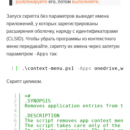
разблокируйте
его, потом
выполняйте
.
Запуск скрипта без параметров выведет имена
приложений, у которых зарегистрированы
расширения оболочку, наряду с идентификаторами
(CLSID). Чтобы убрать программы из контекстного
меню передавайте, скрипту их имена через запятую
-Apps
параметром
так:
1
.\context-menu.ps1
-Apps
onedrive,win
Скрипт целиком.
1
<#
2
.SYNOPSIS
3
Removes application entries from the
4
5
.DESCRIPTION
6
The script removes app context menu 
7
The script takes care only of the ap