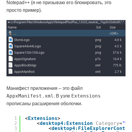
Notepad++ (я не призываю его блокировать, это
просто пример).
Манифест приложения – это файл
AppxManifest.xml
Extensions
. В узле
прописаны расширения оболочки.
1
<
Extensions
>
2
<
desktop4:Extension
Category
=
"wi
3
<
desktop4:FileExplorerContex