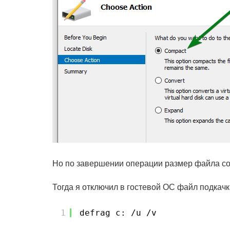
Но по завершении операции размер файла со
Тогда я отключил в гостевой ОС файл подкачк
1
defrag c: /u /v