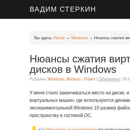
ВАДИМ СТЕРКИН
Вы здесь:
Home
→
Windows
→
Нюансы сжатия вир
Нюансы сжатия вирт
дисков в Windows
Рубрики:
Windows
,
Вопрос - Ответ
Обновлено
:
20.
У меня стало заканчиваться место на диске
виртуальных машин, где используются динам
экспериментальной Windows 10 размер файла
пространству в гостевой ОС.
👉
Пошаговые инструкции
по устранению