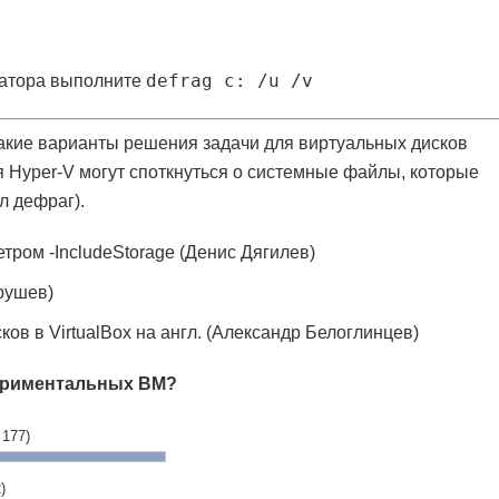
defrag c: /u /v
ратора выполните
такие варианты решения задачи для виртуальных дисков
ля Hyper-V могут споткнуться о системные файлы, которые
л дефраг).
тром -IncludeStorage (Денис Дягилев)
рушев)
ов в VirtualBox на англ. (Александр Белоглинцев)
периментальных ВМ?
 177)
)