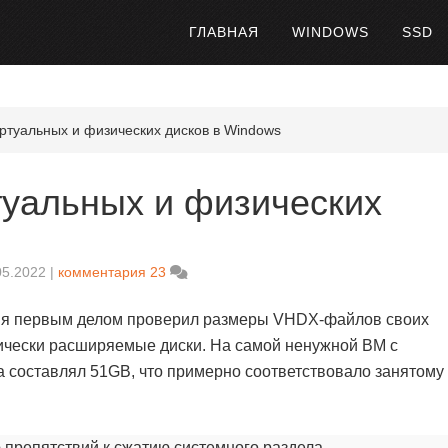
ГЛАВНАЯ
WINDOWS
SSD
туальных и физических дисков в Windows
уальных и физических
05.2022
комментария 23
, и я первым делом проверил размеры VHDX-файлов своих
ически расширяемые диски. На самой ненужной ВМ с
 составлял 51GB, что примерно соответствовало занятому
 препятствий к сжатию системного раздела