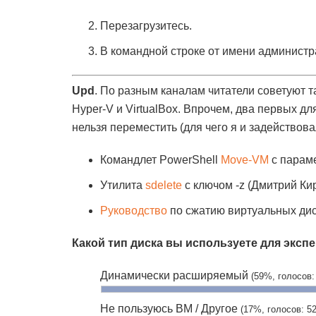
Перезагрузитесь.
В командной строке от имени админист
Upd
. По разным каналам читатели советуют 
Hyper-V и VirtualBox. Впрочем, два первых д
нельзя переместить (для чего я и задействова
Командлет PowerShell
Move-VM
с параме
Утилита
sdelete
с ключом -z (Дмитрий Ки
Руководство
по сжатию виртуальных диск
Какой тип диска вы используете для экс
Динамически расширяемый
(59%, голосов:
Не пользуюсь ВМ / Другое
(17%, голосов: 52