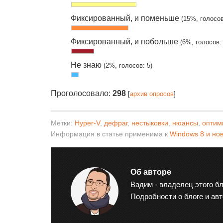
Фиксированный, и поменьше
(15%, голосов
Фиксированный, и побольше
(6%, голосов:
Не знаю
(2%, голосов: 5)
Проголосовало:
298
[
архив опросов
]
Метки:
Hyper-V
,
дефраг
,
нестыковки
,
нюансы
,
оптим
Информация в статье применима к
Windows 8 и но
Об авторе
Вадим - владелец этого бл
Подробности о блоге и ав