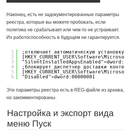
Наконец, есть не задокументированные параметры
реестра, которые вы можете пробовать, если
политика не срабатывает или чем-то не устраивает.
Их работоспособность в будущем не гарантируется.
1
;отключает автоматическую установку с
2
[HKEY_CURRENT_USER\Software\Microsoft
3
"SilentInstalledAppsEnabled"=dword:00
4
;блокирует диспетчер доставки контент
5
[HKEY_CURRENT_USER\Software\Microsoft
6
"Disabled"=dword:00000001
Эти параметры реестра есть в REG-файле из архива,
но закомментированы.
Настройка и экспорт вида
меню Пуск