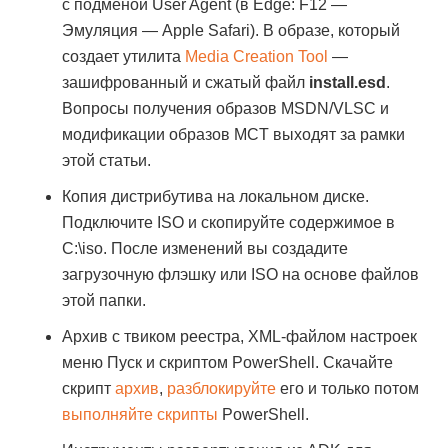
с подменой User Agent (в Edge: F12 —
Эмуляция — Apple Safari). В образе, который
создает утилита
Media Creation Tool
—
зашифрованный и сжатый файл
install.esd
.
Вопросы получения образов MSDN/VLSC и
модификации образов MCT выходят за рамки
этой статьи.
Копия дистрибутива на локальном диске.
Подключите ISO и скопируйте содержимое в
C:\iso. После изменений вы создадите
загрузочную флэшку или ISO на основе файлов
этой папки.
Архив с твиком реестра, XML-файлом настроек
меню Пуск и скриптом PowerShell. Скачайте
скрипт
архив
,
разблокируйте
его и только потом
выполняйте скрипты
PowerShell.