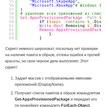
55
"Microsoft.SkypeApp"
,
56
"Microsoft.XboxApp"
# Windows 10
57
)
58
# удаление всех приложений из списка
59
Get-AppxProvisionedPackage
-Path
$mo
60
if
(
$apps
-contains
$_
.Displ
61
Write-Host
Removing 
$_
.Displ
62
Remove-AppxProvisionedPackag
63
}
64
}
Скрипт немного шероховат, поскольку нет проверки
на наличие пакета в образе, отлова ошибок и прочей
красоты, но свое черное дело выполняет. Этот
скрипт:
Задает массив с отображаемыми именами
приложений (DisplayName).
Получает список пакетов в образе командлетом
Get-AppxProvisionedPackage
и передает его
по конвейеру командлету
ForEach-Object
.