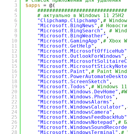
2
# список приложений для удаления
3
$apps
= @(
4
##############################
5
# актуально в Windows 11 25H2
6
"Clipchamp.Clipchamp"
,
# Windows 
7
"Microsoft.BingNews"
,
# Новости W
8
"Microsoft.BingSearch"
, 
# Window
9
"Microsoft.BingWeather"
,
10
"Microsoft.GamingApp"
,
# Xbox Win
11
"Microsoft.GetHelp"
,
12
"Microsoft.MicrosoftOfficeHub"
,
13
"Microsoft.OutlookForWindows"
,
# 
14
"Microsoft.MicrosoftSolitaireCol
15
"Microsoft.MicrosoftStickyNotes"
16
"Microsoft.Paint"
,
# Paint Window
17
"Microsoft.PowerAutomateDesktop"
18
"Microsoft.ScreenSketch"
,
19
"Microsoft.Todos"
,
# Windows 11
20
"Microsoft.Windows.DevHome"
,
#Win
21
"Microsoft.Windows.Photos"
,
22
"Microsoft.WindowsAlarms"
,
23
"Microsoft.WindowsCalculator"
,
# 
24
"Microsoft.WindowsCamera"
,
25
"Microsoft.WindowsFeedbackHub"
,
26
"Microsoft.WindowsNotepad"
,
# Бло
27
"Microsoft.WindowsSoundRecorder"
28
"Microsoft.WindowsTerminal"
,
# Wi