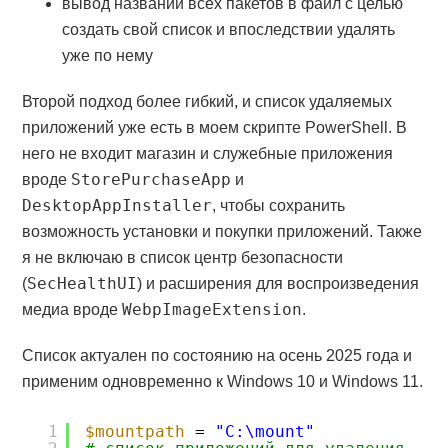
вывод названий всех пакетов в файл с целью
создать свой список и впоследствии удалять
уже по нему
Второй подход более гибкий, и список удаляемых
приложений уже есть в моем скрипте PowerShell. В
него не входит магазин и служебные приложения
StorePurchaseApp
вроде
и
DesktopAppInstaller
, чтобы сохранить
возможность установки и покупки приложений. Также
я не включаю в список центр безопасности
SecHealthUI
(
) и расширения для воспроизведения
WebpImageExtension
медиа вроде
.
Список актуален по состоянию на осень 2025 года и
применим одновременно к Windows 10 и Windows 11.
1
$mountpath
= 
"C:\mount"