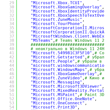
29
"Microsoft.Xbox.TCUI"
,
30
"Microsoft.XboxGamingOverlay"
,
31
"Microsoft.XboxIdentityProvider"
32
"Microsoft.XboxSpeechToTextOverl
33
"Microsoft.ZuneMusic"
,
34
"Microsoft.YourPhone"
,
35
"MicrosoftCorporationII.Microsof
36
"MicrosoftCorporationII.QuickAss
37
"MicrosoftWindows.Client.WebExpe
38
"MSTeams"
,
# Teams Windows 11 24H
39
##############################
40
# неактуально в Windows 11 24H2
41
"Microsoft.549981C3F5F10"
,
# Cort
42
"Microsoft.Getstarted"
,
# убрали 
43
"Microsoft.People"
,
# убрали в 24
44
"microsoft.windowscommunications
45
"Microsoft.WindowsMaps"
,
# убрали
46
"Microsoft.XboxGameOverlay"
,
# уб
47
"Microsoft.ZuneVideo"
,
# Кино и Т
48
"Microsoft.Messaging"
,
49
"Microsoft.Microsoft3DViewer"
,
50
"Microsoft.MixedReality.Portal"
,
51
"Microsoft.MSPaint"
,
# Paint 3D
52
"Microsoft.Office.OneNote"
,
53
"Microsoft.OneConnect"
,
54
"Microsoft.Print3D"
,