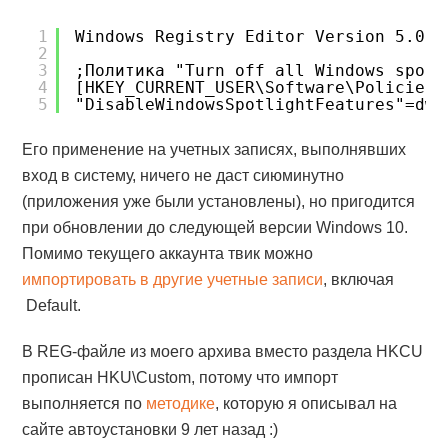
1
Windows Registry Editor Version 5.00
2
3
;Политика "Turn off all Windows spotl
4
[HKEY_CURRENT_USER\Software\Policies\
5
"DisableWindowsSpotlightFeatures"=dwo
Его применение на учетных записях, выполнявших
вход в систему, ничего не даст сиюминутно
(приложения уже были установлены), но пригодится
при обновлении до следующей версии Windows 10.
Помимо текущего аккаунта твик можно
импортировать в другие учетные записи
, включая
Default.
В REG-файле из моего архива вместо раздела HKCU
прописан HKU\Custom, потому что импорт
выполняется по
методике
, которую я описывал на
сайте автоустановки 9 лет назад :)