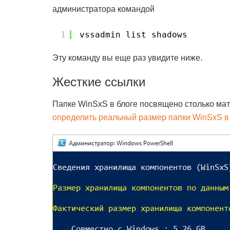
администратора командой
1
vssadmin list shadows
Эту команду вы еще раз увидите ниже.
Жесткие ссылки
Папке WinSxS в блоге посвящено столько мат
определить реальный размер папки WinSxS 