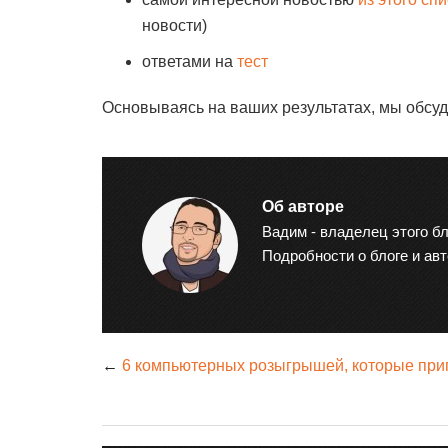
новости)
ответами на
тест
Основываясь на ваших результатах, мы обсуд
Об авторе
Вадим - владелец этого бл
Подробности о блоге и ав
←
6 компьютерных розыгрышей, которые приг