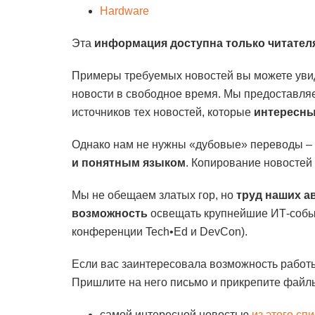
Hardware
Эта
информация доступна только читател
Примеры требуемых новостей вы можете увид
новости в свободное время. Мы предоставля
источников тех новостей, которые
интересны
Однако нам не нужны «дубовые» переводы – 
и понятным языком
. Копирование новостей
Мы не обещаем златых гор, но
труд наших а
возможность
освещать крупнейшие ИТ-событ
конференции Tech•Ed и DevCon).
Если вас заинтересовала возможность работы 
Пришлите на него письмо и прикрепите фай
самой интересной новостью
из этого сп