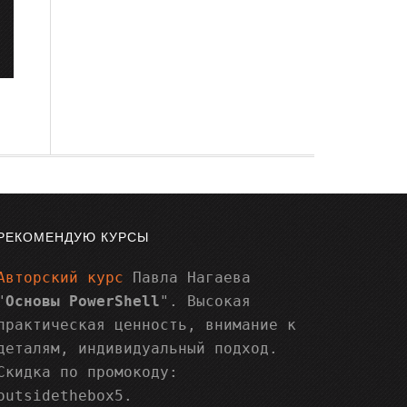
РЕКОМЕНДУЮ КУРСЫ
Авторский курс
Павла Нагаева
"
Основы PowerShell
". Высокая
практическая ценность, внимание к
деталям, индивидуальный подход.
Скидка по промокоду:
outsidethebox5.