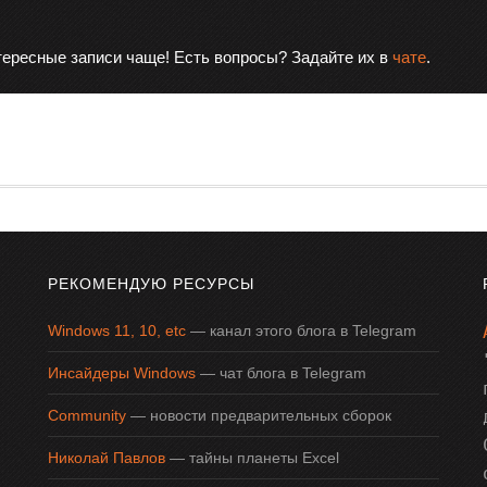
тересные записи чаще! Есть вопросы? Задайте их в
чате
.
РЕКОМЕНДУЮ РЕСУРСЫ
Windows 11, 10, etc
— канал этого блога в Telegram
Инсайдеры Windows
— чат блога в Telegram
Community
— новости предварительных сборок
Николай Павлов
— тайны планеты Excel