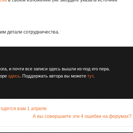
им детали сотрудничества.
ога, и почти все записи здесь вышли из-под его пера.
торе
здесь
. Поддержать автора вы можете
тут
.
одятся вам 1 апреля
А вы совершаете эти 4 ошибки на форумах?