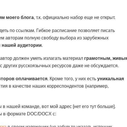
ям моего блога
, т.к. официально набор еще не открыт.
еть по ссылкам. Гибкое расписание позволяет писать
ем авторам полную свободу выбора из зарубежных
 нашей аудитории
.
автор должен уметь излагать материал
грамотным, живы
 с других русскоязычных ресурсов даже не обсуждается.
второв оплачивается
. Кроме того, у них есть
уникальная
ия в качестве наших корреспондентов (например,
в нашей команде, вот мой адрес [нет его тут больше].
лы в формате DOC/DOCX с:
иска
в своем изложении (не забудьте указать источник