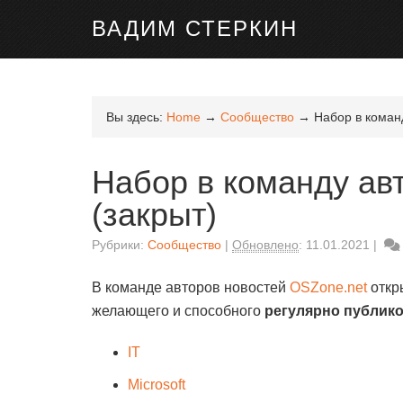
ВАДИМ СТЕРКИН
Вы здесь:
Home
→
Сообщество
→
Набор в команд
Набор в команду ав
(закрыт)
Рубрики:
Сообщество
Обновлено
:
11.01.2021
В команде авторов новостей
OSZone.net
откр
желающего и способного
регулярно публик
IT
Microsoft