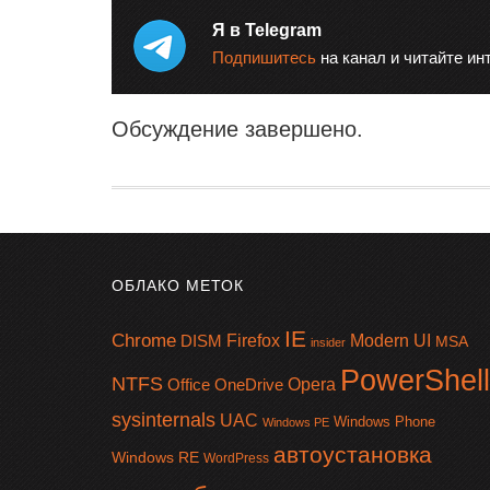
Я в Telegram
Подпишитесь
на канал и читайте ин
Обсуждение завершено.
ОБЛАКО МЕТОК
IE
Chrome
Firefox
Modern UI
DISM
MSA
insider
PowerShell
NTFS
Office
OneDrive
Opera
sysinternals
UAC
Windows Phone
Windows PE
автоустановка
Windows RE
WordPress