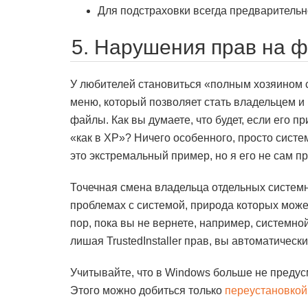
Для подстраховки всегда предваритель
5. Нарушения прав на 
У любителей становиться «полным хозяином 
меню, который позволяет стать владельцем и
файлы. Как вы думаете, что будет, если его п
«как в XP»? Ничего особенного, просто систе
это экстремальный пример, но я его не сам п
Точечная смена владельца отдельных системн
проблемах с системой, природа которых може
пор, пока вы не вернете, например, системн
лишая TrustedInstaller прав, вы автоматическ
Учитывайте, что в Windows больше не преду
Этого можно добиться только
переустановкой