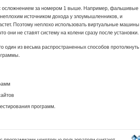
ь с осложнением за номером 1 выше. Например, фальшивые
неплохим источником дохода у злоумышленников, и
растет. Поэтому неплохо использовать виртуальные машины
то они не ставят систему на колени сразу после установки.
 это один из весьма распространенных способов протолкнуть
ограммы.
рамм
сайтов
тестирования программ.
в с программами некоторые пользователи считают