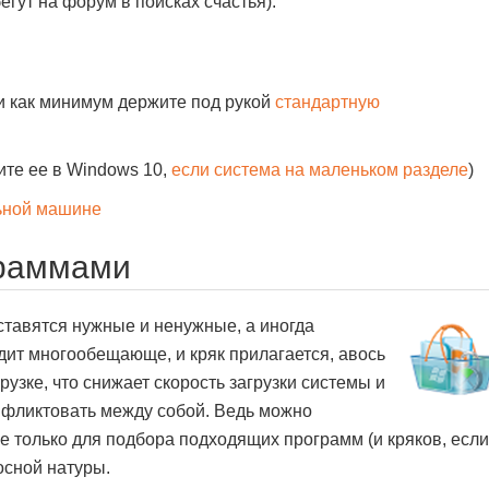
егут на форум в поисках счастья).
и как минимум держите под рукой
стандартную
ите ее в Windows 10,
если система на маленьком разделе
)
ьной машине
граммами
тавятся нужные и ненужные, а иногда
дит многообещающе, и кряк прилагается, авось
рузке, что снижает скорость загрузки системы и
онфликтовать между собой. Ведь можно
 только для подбора подходящих программ (и кряков, если
осной натуры.