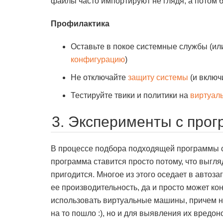
файлы часто импортируют не глядя, а потом б
Профилактика
Оставьте в покое системные службы (ил
конфигурацию
)
Не отключайте
защиту системы
(и включ
Тестируйте твики и политики на
виртуал
3. Эксперименты с про
В процессе подбора подходящей программы с
программа ставится просто потому, что выгля
пригодится. Многое из этого оседает в автозаг
ее производительность, да и просто может к
использовать виртуальные машины, причем не
на то пошло :), но и для выявления их вредон