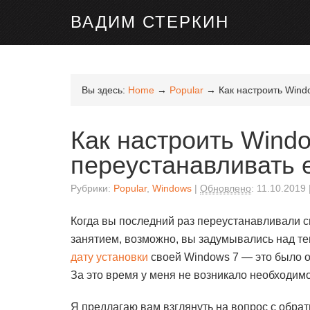
ВАДИМ СТЕРКИН
Вы здесь:
Home
→
Popular
→
Как настроить Wind
Как настроить Wind
переустанавливать 
Рубрики:
Popular
,
Windows
Обновлено
:
11.10.2019
Когда вы последний раз переустанавливали с
занятием, возможно, вы задумывались над те
дату установки
своей Windows 7 — это было о
За это время у меня не возникало необходимо
Я предлагаю вам взглянуть на вопрос с обра